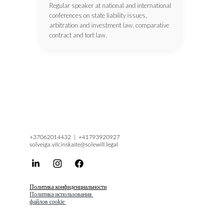
+37062014432  |  +41793920927
solveiga.vilcinskaite@solewill.legal
Политика конфиденциальности
Политика использования 
файлов cookie 